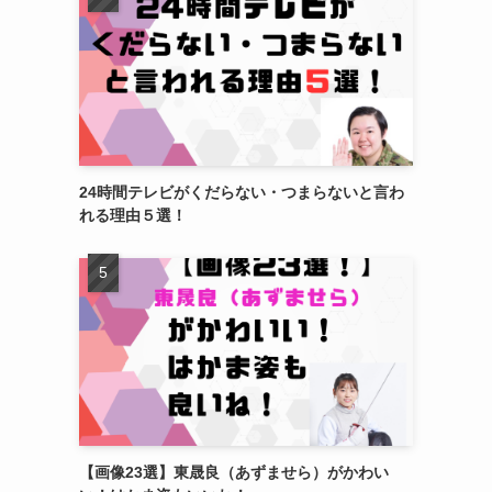
24時間テレビがくだらない・つまらないと言わ
れる理由５選！
【画像23選】東晟良（あずませら）がかわい