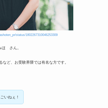
umashoten_pr/status/1802267310046253309
せみほ さん。
るなど、お受験界隈では有名な方です。
すごいねぇ！