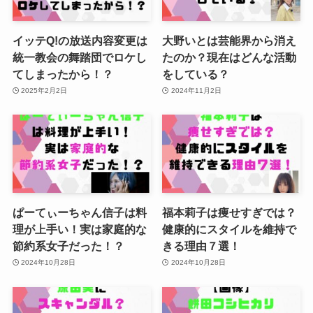
イッテQ!の放送内容変更は
大野いとは芸能界から消え
統一教会の舞踏団でロケし
たのか？現在はどんな活動
てしまったから！？
をしている？
2025年2月2日
2024年11月2日
ぱーてぃーちゃん信子は料
福本莉子は痩せすぎでは？
理が上手い！実は家庭的な
健康的にスタイルを維持で
節約系女子だった！？
きる理由７選！
2024年10月28日
2024年10月28日