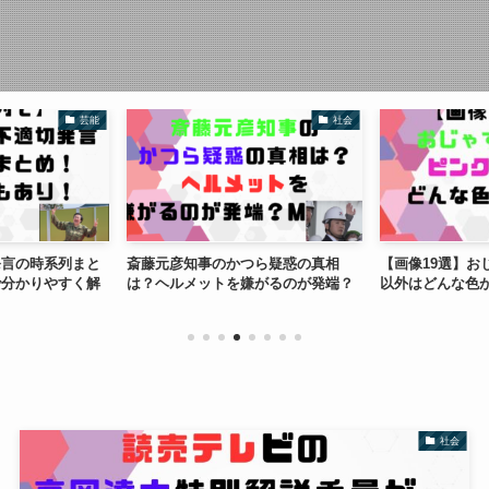
芸能
社会
発言の時系列まと
斎藤元彦知事のかつら疑惑の真相
【画像19選】お
で分かりやすく解
は？ヘルメットを嫌がるのが発端？
以外はどんな色
社会