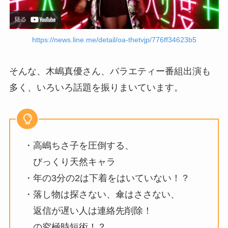
https://news.line.me/detail/oa-thetvjp/776ff34623b5
そんな、木嶋真優さん、バラエティー番組出演も
多く、いろいろ話題を振りまいています。
・高嶋ちさ子を圧倒する、
びっくり天然キャラ
・年の3分の2は下着をはいていない！？
・落し物は探さない、傘はささない、
返信が遅い人は連絡先削除！
の究極時短術！？