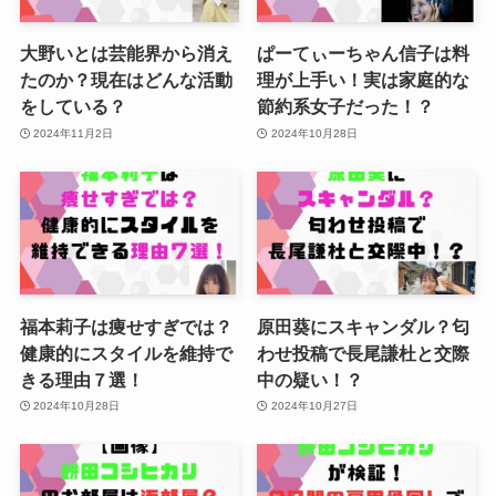
大野いとは芸能界から消え
ぱーてぃーちゃん信子は料
たのか？現在はどんな活動
理が上手い！実は家庭的な
をしている？
節約系女子だった！？
2024年11月2日
2024年10月28日
福本莉子は痩せすぎでは？
原田葵にスキャンダル？匂
健康的にスタイルを維持で
わせ投稿で長尾謙杜と交際
きる理由７選！
中の疑い！？
2024年10月28日
2024年10月27日