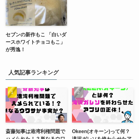
セブンの新作もこ 「白いダ
ースホワイトチョコもこ」
が秀逸！
人気記事ランキング
斎藤知事は港湾利権問題で
Okeen(オキーン)って何？
ハメられた！？単なるウワ
滝沢ガレソを終わらせたア