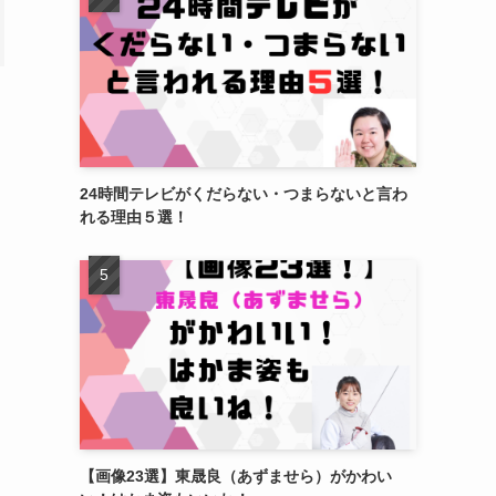
24時間テレビがくだらない・つまらないと言わ
れる理由５選！
【画像23選】東晟良（あずませら）がかわい