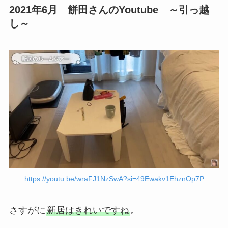
2021年6月 餅田さんのYoutube ～引っ越
し～
https://youtu.be/wraFJ1NzSwA?si=49Ewakv1EhznOp7P
さすがに
新居はきれいですね
。