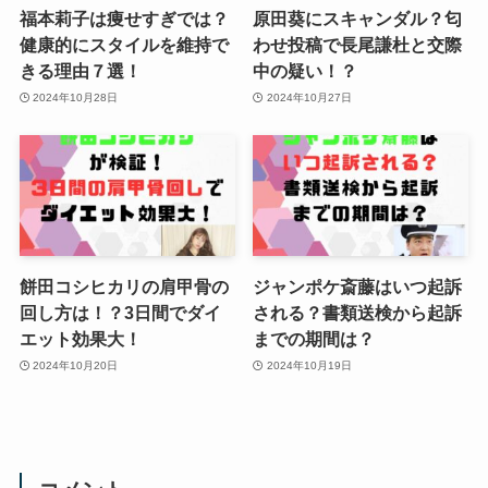
福本莉子は痩せすぎでは？
原田葵にスキャンダル？匂
健康的にスタイルを維持で
わせ投稿で長尾謙杜と交際
きる理由７選！
中の疑い！？
2024年10月28日
2024年10月27日
餅田コシヒカリの肩甲骨の
ジャンポケ斎藤はいつ起訴
回し方は！？3日間でダイ
される？書類送検から起訴
エット効果大！
までの期間は？
2024年10月20日
2024年10月19日