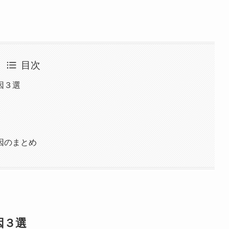
目次
因３選
因のまとめ
因３選