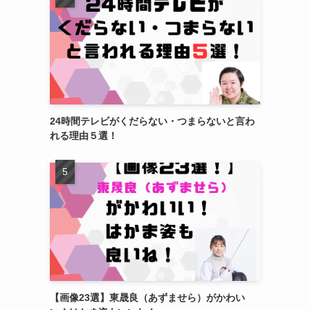
24時間テレビがくだらない・つまらないと言わ
れる理由５選！
【画像23選】東晟良（あずませら）がかわい