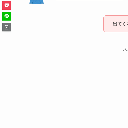
「出てく
ス