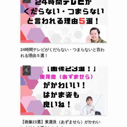
24時間テレビがくだらない・つまらないと言わ
れる理由５選！
【画像23選】東晟良（あずませら）がかわい