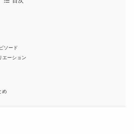
目次
ピソード
リエーション
とめ