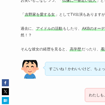
お笑いもこなしつつ、「
仏像に一番近い芸人
」と
「
吉野家を愛する女
」としてTV出演もあります
過去に、
アイドルの活動
もしたり、
AKBのオー
然！？
そんな彼女の経歴を見ると、
高学歴
だったり、
看
すごいね！かわいいけど、ちょ
わたしも