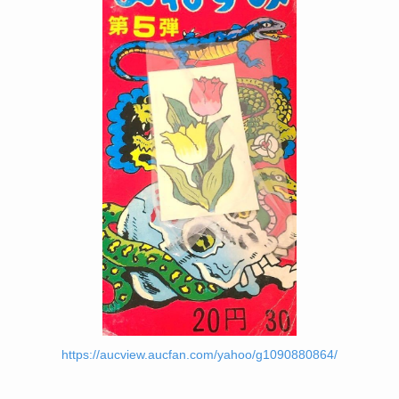
https://aucview.aucfan.com/yahoo/g1090880864/