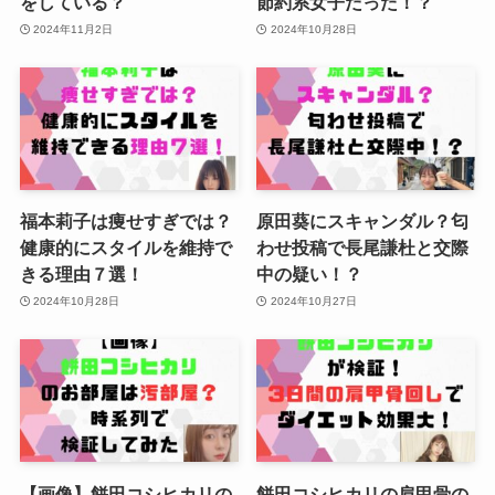
をしている？
節約系女子だった！？
2024年11月2日
2024年10月28日
福本莉子は痩せすぎでは？
原田葵にスキャンダル？匂
健康的にスタイルを維持で
わせ投稿で長尾謙杜と交際
きる理由７選！
中の疑い！？
2024年10月28日
2024年10月27日
【画像】餅田コシヒカリの
餅田コシヒカリの肩甲骨の