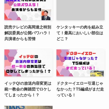
読売テレビの高岡達之特別
ケンタッキーの肉を組み立
解説委員が公開パワハラ！
て！最高においしい部位は
共演者からも苦情
どこ？
イッテQ!の放送内容変更は
ドクターイエロー引退じゃ
統一教会の舞踏団でロケし
なかった？T5編成がまだ走
てしまったから！？
っている！