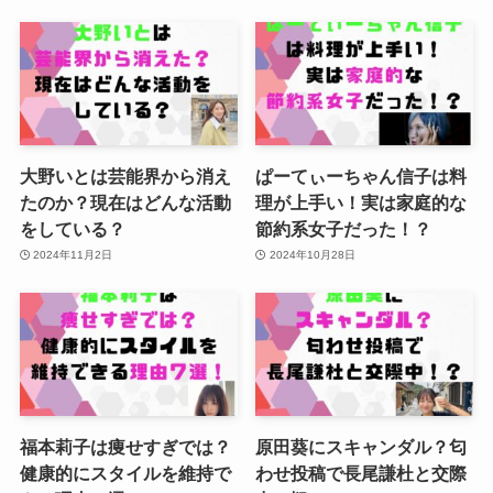
大野いとは芸能界から消え
ぱーてぃーちゃん信子は料
たのか？現在はどんな活動
理が上手い！実は家庭的な
をしている？
節約系女子だった！？
2024年11月2日
2024年10月28日
福本莉子は痩せすぎでは？
原田葵にスキャンダル？匂
健康的にスタイルを維持で
わせ投稿で長尾謙杜と交際