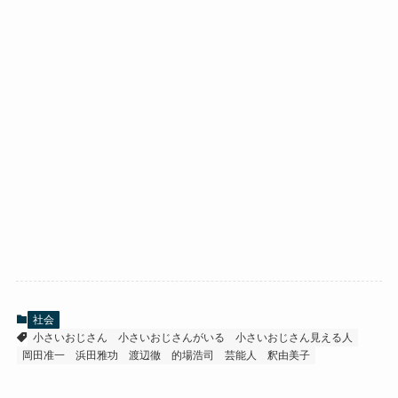
社会
小さいおじさん
小さいおじさんがいる
小さいおじさん見える人
岡田准一
浜田雅功
渡辺徹
的場浩司
芸能人
釈由美子