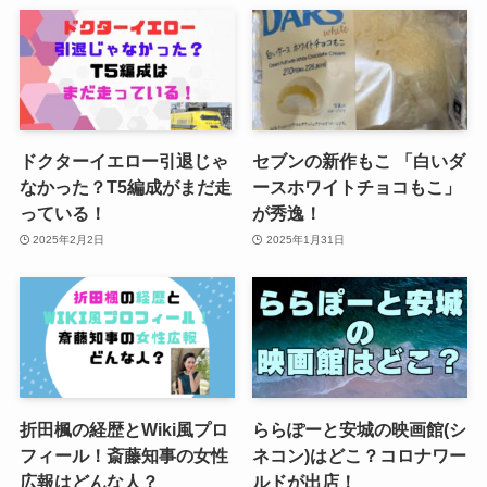
ドクターイエロー引退じゃ
セブンの新作もこ 「白いダ
なかった？T5編成がまだ走
ースホワイトチョコもこ」
っている！
が秀逸！
2025年2月2日
2025年1月31日
折田楓の経歴とWiki風プロ
ららぽーと安城の映画館(シ
フィール！斎藤知事の女性
ネコン)はどこ？コロナワー
広報はどんな人？
ルドが出店！