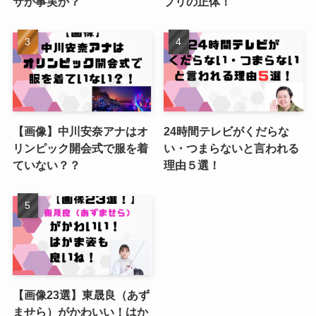
サか事実か？
プリの正体！
【画像】中川安奈アナはオ
24時間テレビがくだらな
リンピック開会式で服を着
い・つまらないと言われる
ていない？？
理由５選！
【画像23選】東晟良（あず
ませら）がかわいい！はか