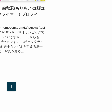
】森秋彩(もりあい)は顔は
クライマー！プロフィー
mitomocorp.com/ja/jp/news/topi
up/20230421/ パリオリンピックで
続いていますが、ここからも、
待されます。 スポーツクライ
秋彩選手もメダルを狙える選手
、写真を見ると...
1