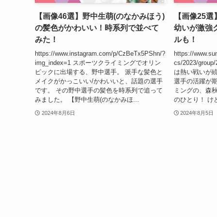
【画像46選】野中生萌(のなかみほう)
【画像25選
の髪色がかわいい！時系列で並べて
幼いが激強
みた！
ルも！
https://www.instagram.com/p/CzBeTx5PShn/?
https://www.su
img_index=1 スポーツクライミングでオリン
cs/2023/gro
ピックに出場する、野中選手。 派手な髪色と
は熱い戦いが
メイクがかっこいい/かわいいと、話題の選手
選手の活躍が期
です。 その野中選手の髪色を時系列で追って
ミングの、森
みました。 【野中生萌(のなかみほ...
のひとり！ けど
2024年8月6日
2024年8月5日