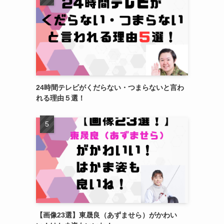
24時間テレビがくだらない・つまらないと言わ
れる理由５選！
【画像23選】東晟良（あずませら）がかわい