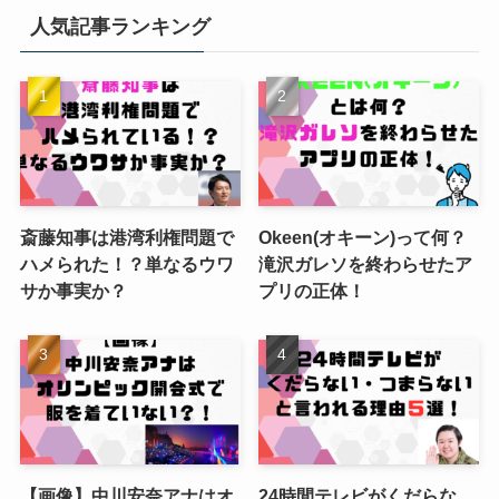
人気記事ランキング
斎藤知事は港湾利権問題で
Okeen(オキーン)って何？
ハメられた！？単なるウワ
滝沢ガレソを終わらせたア
サか事実か？
プリの正体！
【画像】中川安奈アナはオ
24時間テレビがくだらな