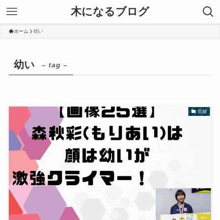
木になるブログ
ホーム
幼い
幼い
– tag –
芸能