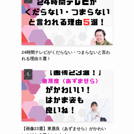
24時間テレビがくだらない・つまらないと言わ
れる理由５選！
【画像23選】東晟良（あずませら）がかわい