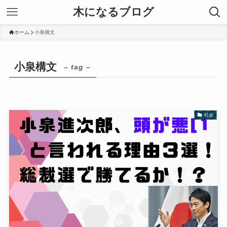
木になるブログ
ホーム
小泉構文
小泉構文
– tag –
社会