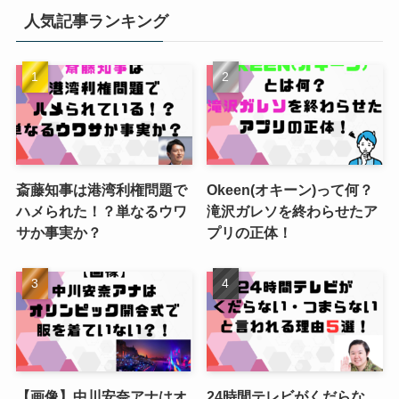
人気記事ランキング
斎藤知事は港湾利権問題で
Okeen(オキーン)って何？
ハメられた！？単なるウワ
滝沢ガレソを終わらせたア
サか事実か？
プリの正体！
【画像】中川安奈アナはオ
24時間テレビがくだらな