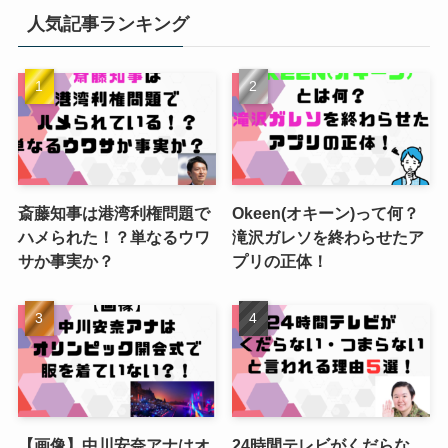
人気記事ランキング
斎藤知事は港湾利権問題で
Okeen(オキーン)って何？
ハメられた！？単なるウワ
滝沢ガレソを終わらせたア
サか事実か？
プリの正体！
【画像】中川安奈アナはオ
24時間テレビがくだらな