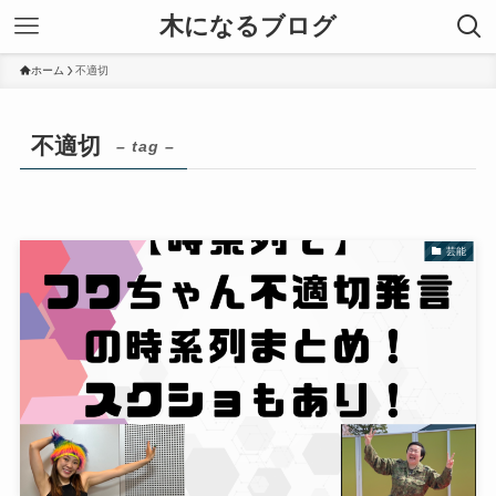
木になるブログ
ホーム
不適切
不適切
– tag –
芸能