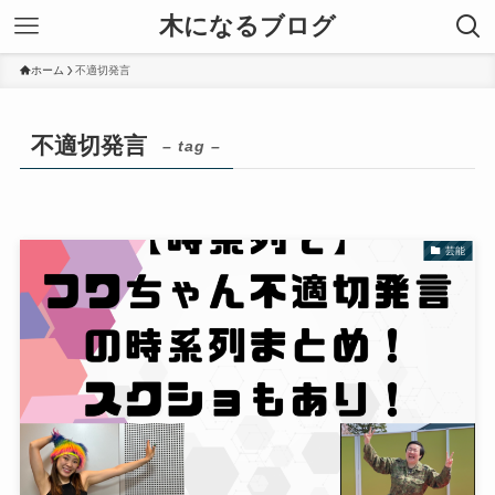
木になるブログ
ホーム
不適切発言
不適切発言
– tag –
芸能