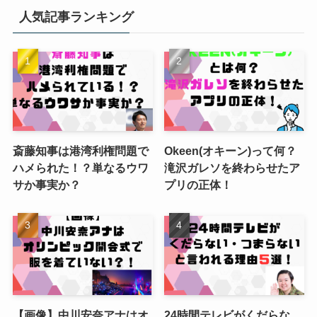
人気記事ランキング
斎藤知事は港湾利権問題で
Okeen(オキーン)って何？
ハメられた！？単なるウワ
滝沢ガレソを終わらせたア
サか事実か？
プリの正体！
【画像】中川安奈アナはオ
24時間テレビがくだらな