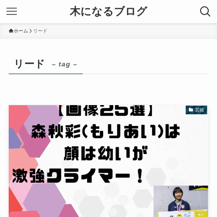
木になるブログ
ホーム
リード
リード
– tag –
芸能