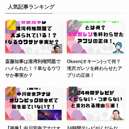
人気記事ランキング
斎藤知事は港湾利権問題で
Okeen(オキーン)って何？
ハメられた！？単なるウワ
滝沢ガレソを終わらせたア
サか事実か？
プリの正体！
【画像】中川安奈アナはオ
24時間テレビがくだらな