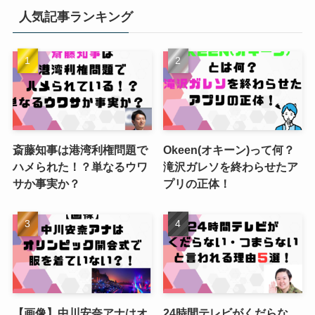
人気記事ランキング
斎藤知事は港湾利権問題で
Okeen(オキーン)って何？
ハメられた！？単なるウワ
滝沢ガレソを終わらせたア
サか事実か？
プリの正体！
【画像】中川安奈アナはオ
24時間テレビがくだらな