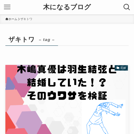
木になるブログ
ホーム
ザキトワ
ザキトワ
– tag –
芸能