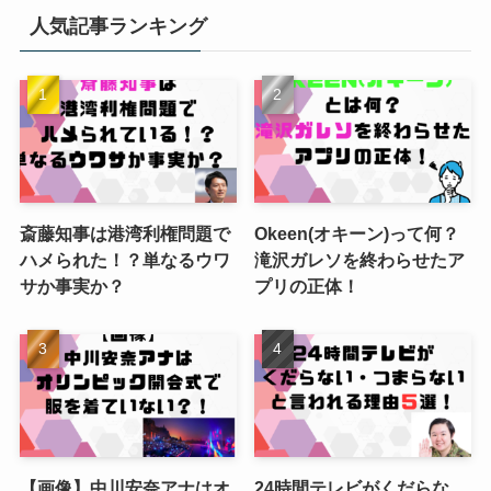
人気記事ランキング
斎藤知事は港湾利権問題で
Okeen(オキーン)って何？
ハメられた！？単なるウワ
滝沢ガレソを終わらせたア
サか事実か？
プリの正体！
【画像】中川安奈アナはオ
24時間テレビがくだらな