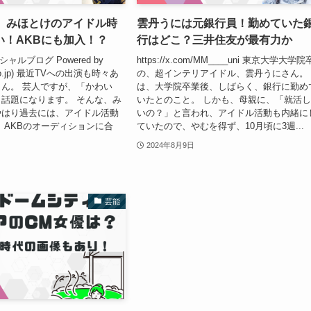
選】みほとけのアイドル時
雲丹うには元銀行員！勤めていた
い！AKBにも加入！？
行はどこ？三井住友が最有力か
シャルブログ Powered by
https://x.com/MM____uni 東京大学大学院
blo.jp) 最近TVへの出演も時々あ
の、超インテリアイドル、雲丹うにさん。
ん。 芸人ですが、「かわい
は、大学院卒業後、しばらく、銀行に勤め
話題になります。 そんな、み
いたとのこと。 しかも、母親に、「就活
やはり過去には、アイドル活動
いの？」と言われ、アイドル活動も内緒に
 AKBのオーディションに合
ていたので、やむを得ず、10月頃に3週...
2024年8月9日
芸能