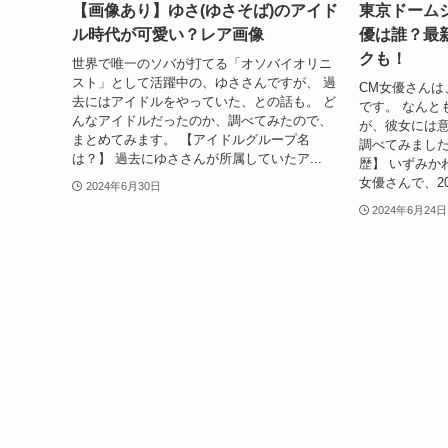
【画像あり】ゆさ(ゆさそば)のアイド
東京ドーム
ル時代が可愛い？レア画像
優は誰？最
クも！
世界で唯一のソバが打てる「オソバイオリニ
スト」として活躍中の、ゆささんですが、 過
CM女優さんは
去にはアイドルをやっていた、との話も。 ど
です。 なんと
んなアイドルだったのか、調べてみたので、
が、彼女には意
まとめてみます。 【アイドルグループ名
調べてみました
は？】 過去にゆささんが所属していたア...
歴】 いずみか
女優さんで、20
2024年6月30日
2024年6月24日