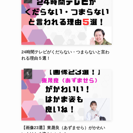
24時間テレビがくだらない・つまらないと言わ
れる理由５選！
【画像23選】東晟良（あずませら）がかわい