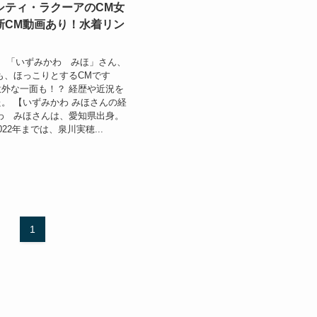
シティ・ラクーアのCM女
新CM動画あり！水着リン
、「いずみかわ みほ」さん、
も、ほっこりとするCMです
外な一面も！？ 経歴や近況を
。 【いずみかわ みほさんの経
わ みほさんは、愛知県出身。
22年までは、泉川実穂...
1