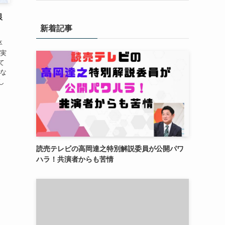
銀
新着記事
卒
 実
て
しな
し
読売テレビの高岡達之特別解説委員が公開パワ
ハラ！共演者からも苦情