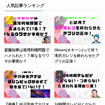
人気記事ランキング
斎藤知事は港湾利権問題で
Okeen(オキーン)って何？
ハメられた！？単なるウワ
滝沢ガレソを終わらせたア
サか事実か？
プリの正体！
【画像】中川安奈アナはオ
24時間テレビがくだらな