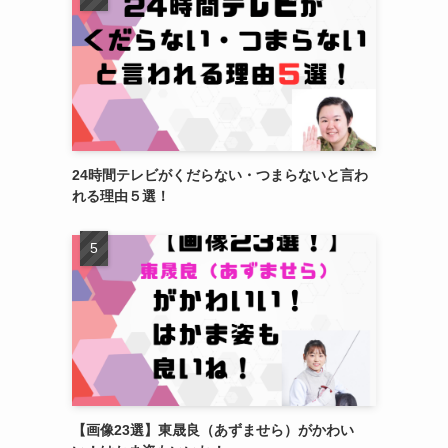
24時間テレビがくだらない・つまらないと言わ
れる理由５選！
【画像23選】東晟良（あずませら）がかわい